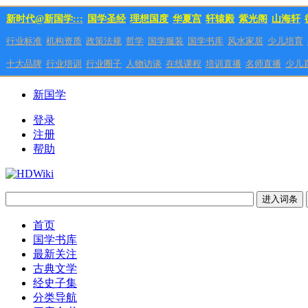
新时代@新国学:::
国学圣经
理想国度
华夏宫
轩辕殿
紫光阁
山海轩
行业标准
机构资质
政策法规
哲学
国学服装
国学书库
风水家居
少儿培育
十大品牌
行业培训
行业圈子
人物访谈
在线课程
培训直播
名师直播
少儿
新国学
登录
注册
帮助
首页
国学书库
最新关注
古典文学
经史子集
分类导航