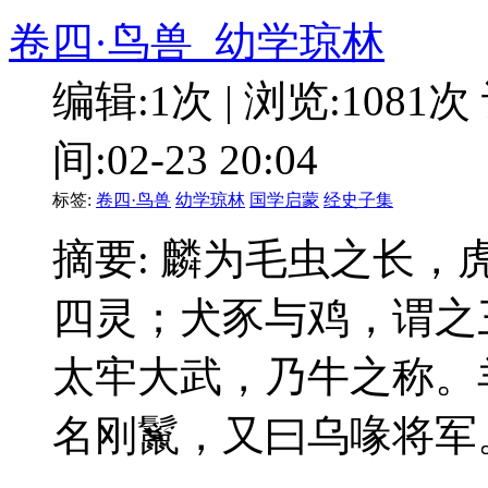
卷四·鸟兽_幼学琼林
编辑:1次 | 浏览:1081次
间:02-23 20:04
标签:
卷四·鸟兽
幼学琼林
国学启蒙
经史子集
摘要: 麟为毛虫之长
四灵；犬豕与鸡，谓之
太牢大武，乃牛之称。
名刚鬣，又曰乌喙将军