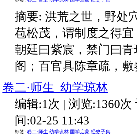
摘要: 洪荒之世，野
苞松茂，谓制度之得宜
朝廷曰紫宸，禁门曰青
阁；百官具陈章疏，敷
卷二·师生_幼学琼林
编辑:1次 | 浏览:1360次
间:02-25 11:43
标签:
卷二·师生
幼学琼林
国学启蒙
经史子集