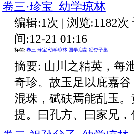
卷三·珍宝_幼学琼林
编辑:1次 | 浏览:1182次
间:12-21 01:16
标签:
卷三·珍宝
幼学琼林
国学启蒙
经史子集
摘要: 山川之精英，
奇珍。故玉足以庇嘉谷
混珠，碔砆焉能乱玉。
提。曰孔方、曰家兄，