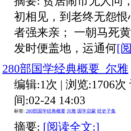
摘要: 贫居闹市无人问
初相见，到老终无怨恨
者强来亲； 一朝马死
发时便盖地，运通何
[
280部国学经典概要_尔雅
编辑:1次 | 浏览:1706次
间:02-24 14:03
标签:
280部国学经典概要
尔雅
国学启蒙
经史子集
摘要:
[阅读全文:]