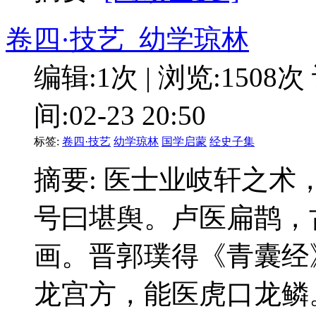
卷四·技艺_幼学琼林
编辑:1次 | 浏览:1508次
间:02-23 20:50
标签:
卷四·技艺
幼学琼林
国学启蒙
经史子集
摘要: 医士业岐轩之
号曰堪舆。卢医扁鹊，
画。晋郭璞得《青囊经
龙宫方，能医虎口