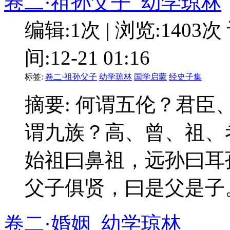
卷二·祖孙父子_幼学琼林
编辑:1次 | 浏览:1403次
间:12-21 01:16
标签:
卷二·祖孙父子
幼学琼林
国学启蒙
经史子集
摘要: 何谓五伦？君
谓九族？高、曾、祖、
始祖曰鼻祖，远孙曰耳
父子俱贤，曰是父是子
卷二·婚姻_幼学琼林