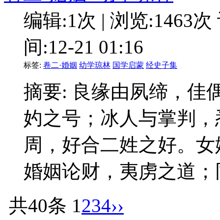
编辑:1次 | 浏览:1463次
间:12-21 01:16
标签:
卷二·婚姻
幼学琼林
国学启蒙
经史子集
摘要: 良缘由夙缔，
妁之号；冰人与掌判，
周，好合二姓之好。
婚姻论财，夷虏之道；
共40条
1
2
3
4
››