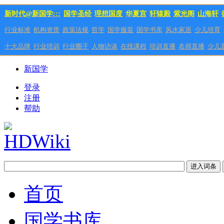
新时代@新国学:::
国学圣经
理想国度
华夏宫
轩辕殿
紫光阁
山海轩
行业标准
机构资质
政策法规
哲学
国学服装
国学书库
风水家居
少儿培育
十大品牌
行业培训
行业圈子
人物访谈
在线课程
培训直播
名师直播
少儿
新国学
登录
注册
帮助
首页
国学书库