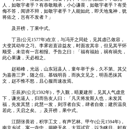
人，如敬宇者乎？有恭敬顺承，小心谦畏，如敬宇者乎？有受
侮不答，闻谤不辩，如敬宇者乎？人能如此，即天地鬼神，犹
将佑之，岂有不发者？」
及开榜，丁果中式。
丁丑(公元1577年)在京，与冯开之同处，见其虚己敛容，
大变其幼年之习。李霁岩直谅益友，时面攻其非，但见其平怀
顺受，未尝有一言相报。予告之曰：「福有福始，祸有祸先，
此心果谦，天必相之。
赵裕峰，光远，山东冠县人，童年举于乡，久不第。其父
为嘉善三尹，随之任。慕钱明吾，而执文见之，明吾悉抹其
文，赵不惟不怒，且心服而速改焉。
壬辰岁(公元1592年)，予入觐，晤夏建所，见其人气虚意
下，谦光逼人，归而告友人曰：「凡天将发斯人也，未发其
福，先发其慧；此慧一发，则浮者自实，肆者自敛；建所温良
若此，天启之矣。」及开榜，果中式。
江阴张畏岩，积学工文，有声艺林。甲午(公元1594年)，
南京乡试，寓一寺中，揭晓无名，大骂试官，以为眯目。时有