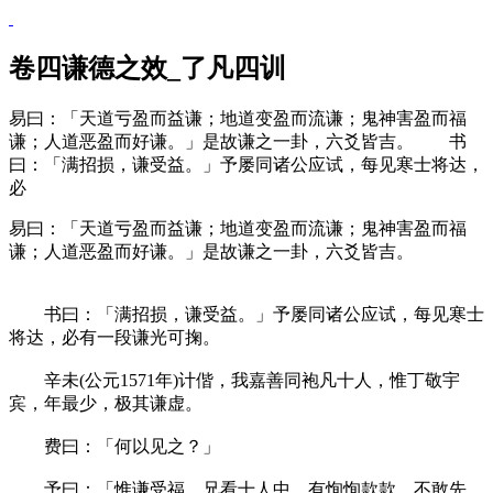
卷四谦德之效_了凡四训
易曰：「天道亏盈而益谦；地道变盈而流谦；鬼神害盈而福
谦；人道恶盈而好谦。」是故谦之一卦，六爻皆吉。 书
曰：「满招损，谦受益。」予屡同诸公应试，每见寒士将达，
必
易曰：「天道亏盈而益谦；地道变盈而流谦；鬼神害盈而福
谦；人道恶盈而好谦。」是故谦之一卦，六爻皆吉。
书曰：「满招损，谦受益。」予屡同诸公应试，每见寒士
将达，必有一段谦光可掬。
辛未(公元1571年)计偕，我嘉善同袍凡十人，惟丁敬宇
宾，年最少，极其谦虚。
费曰：「何以见之？」
予曰：「惟谦受福。兄看十人中，有恂恂款款，不敢先