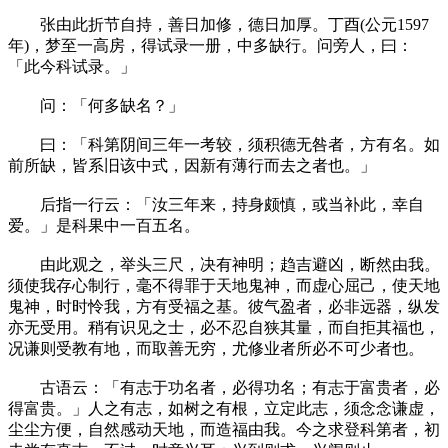
张由此折节自持，善日加修，德日加厚。丁酉(公元1597
年)，梦至一高房，得试录一册，中多缺行。问旁人，曰：
「此今科试录。」
问：「何多缺名？」
曰：「科第阴间三年一考较，须积德无咎者，方有名。如
前所缺，皆系旧该中式，因新有薄行而去之者也。」
后指一行云：「汝三年来，持身颇慎，或当补此，幸自
爱。」是科果中一百五名。
由此观之，举头三尺，决有神明；趋吉避凶，断然由我。
须使我存心制行，毫不得罪于天地鬼神，而虚心屈己，使天地
鬼神，时时怜我，方有受福之基。彼气盈者，必非远器，纵发
亦无受用。稍有识见之士，必不忍自狭其量，而自拒其福也，
况谦则受教有地，而取善无穷，尤修业者所必不可少者也。
古语云：「有志于功名者，必得功名；有志于富贵者，必
得富贵。」人之有志，如树之有根，立定此志，须念念谦虚，
尘尘方便，自然感动天地，而造福由我。今之求登科第者，初