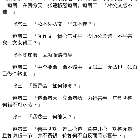
一道者，在傍微笑，张遽移怒道者。道者曰：「相公文必不
佳。」
张怒曰：「汝不见我文，乌知不佳？」
道者曰：「闻作文，贵心气和平，今听公骂詈，不平甚
矣，文安得工？」
张不觉屈服，因就而请教焉。
道者曰：「中全要命；命不该中，文虽工，无益也。须自
己做个转变。」
张曰：「既是命，如何转变？」
道者曰：「造命者天，立命者我；力行善事，广积阴德，
何福不可求哉？」
张曰：「我贫士，何能为？」
道者曰：「善事阴功，皆由心造，常存此心，功德无量，
且如谦虚一节，并不费钱，你如何不自反而骂试官乎？」